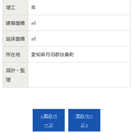
竣工
年
建築面積
㎡
延床面積
㎡
所在地
愛知県丹羽郡扶桑町
設計・監
理
« 前のペ
次のペー
ージ
ジ »