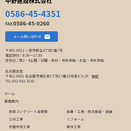
中野建設株式会社
0586-45-4351
0586-45-0260
FAX.
メール問い合わせ
〒491-0912 一宮市新生4丁目1番7号
電話受付 / 8:30〜17:30
定休日 / 第2・4土曜・日曜・祝日・年末年始・お盆・年末年始
名古屋支店
〒461-0001 名古屋市東区泉3丁目17番10号泉ビル2F
MAP
TEL.052-931-3141
ホーム
業務案内
鉄筋コンクリート造建築
倉庫・工場・物流施設・店舗
公共工事
リフォーム
耐震改修工事
解体工事