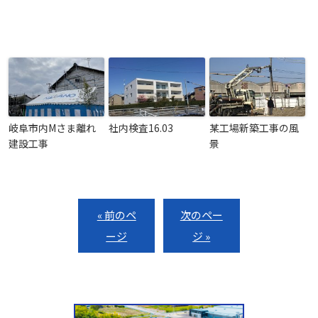
岐阜市内Mさま離れ
社内検査16.03
某工場新築工事の風
建設工事
景
« 前のペ
次のペー
ージ
ジ »