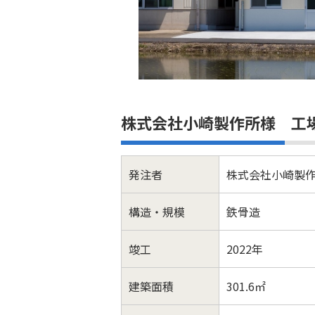
株式会社小崎製作所様 工場
発注者
株式会社小崎製
構造・規模
鉄骨造
竣工
2022年
建築面積
301.6㎡