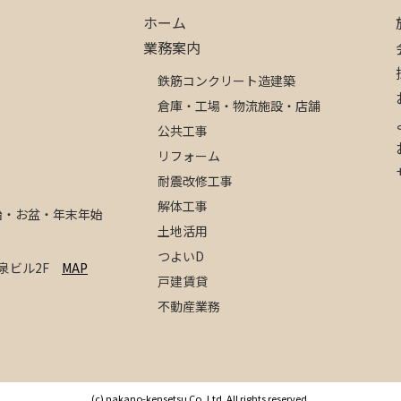
ホーム
業務案内
鉄筋コンクリート造建築
倉庫・工場・物流施設・店舗
公共工事
リフォーム
耐震改修工事
解体工事
年始・お盆・年末年始
土地活用
つよいD
0号泉ビル2F
MAP
戸建賃貸
不動産業務
(c) nakano-kensetsu Co, Ltd. All rights reserved.