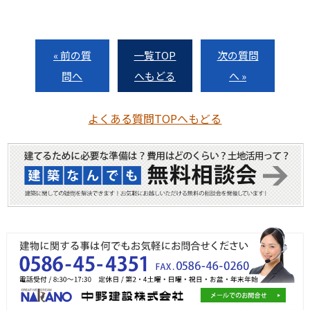
« 前の質
一覧TOP
次の質問
問へ
へもどる
へ »
よくある質問TOPへもどる