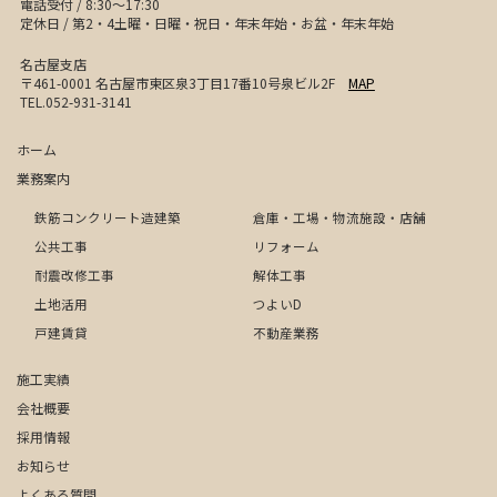
電話受付 / 8:30〜17:30
定休日 / 第2・4土曜・日曜・祝日・年末年始・お盆・年末年始
名古屋支店
〒461-0001 名古屋市東区泉3丁目17番10号泉ビル2F
MAP
TEL.052-931-3141
ホーム
業務案内
鉄筋コンクリート造建築
倉庫・工場・物流施設・店舗
公共工事
リフォーム
耐震改修工事
解体工事
土地活用
つよいD
戸建賃貸
不動産業務
施工実績
会社概要
採用情報
お知らせ
よくある質問