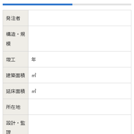
発注者
構造・規
模
竣工
年
建築面積
㎡
延床面積
㎡
所在地
設計・監
理