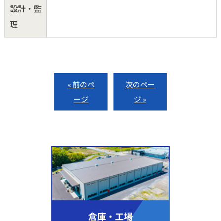
設計・監
理
« 前のペ
次のペー
ージ
ジ »
倉庫・工場