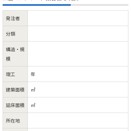
発注者
分類
構造・規
模
竣工
年
建築面積
㎡
延床面積
㎡
所在地