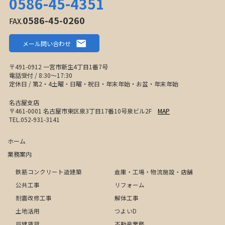
0586-45-4351
0586-45-0260
FAX.
メール問い合わせ
〒491-0912 一宮市新生4丁目1番7号
電話受付 / 8:30〜17:30
定休日 / 第2・4土曜・日曜・祝日・年末年始・お盆・年末年始
名古屋支店
〒461-0001 名古屋市東区泉3丁目17番10号泉ビル2F
MAP
TEL.052-931-3141
ホーム
業務案内
鉄筋コンクリート造建築
倉庫・工場・物流施設・店舗
公共工事
リフォーム
耐震改修工事
解体工事
土地活用
つよいD
戸建賃貸
不動産業務