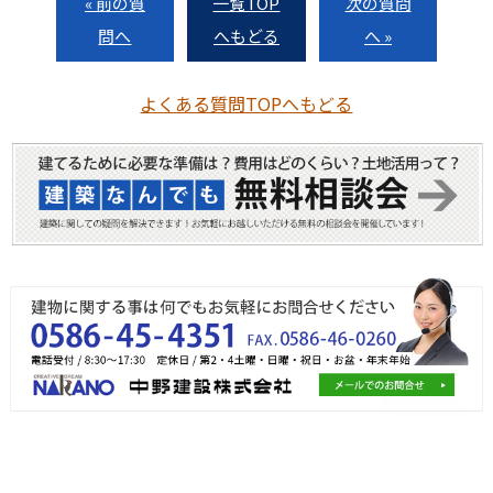
« 前の質
一覧TOP
次の質問
問へ
へもどる
へ »
よくある質問TOPへもどる