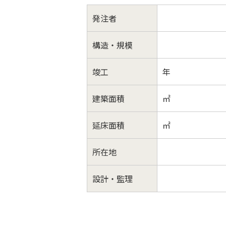
発注者
構造・規模
竣工
年
建築面積
㎡
延床面積
㎡
所在地
設計・監理