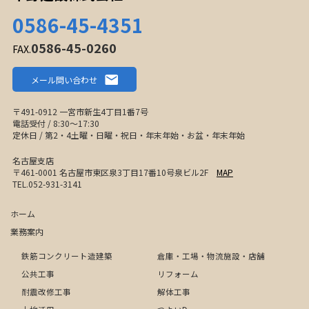
0586-45-4351
0586-45-0260
FAX.
メール問い合わせ
〒491-0912 一宮市新生4丁目1番7号
電話受付 / 8:30〜17:30
定休日 / 第2・4土曜・日曜・祝日・年末年始・お盆・年末年始
名古屋支店
〒461-0001 名古屋市東区泉3丁目17番10号泉ビル2F
MAP
TEL.052-931-3141
ホーム
業務案内
鉄筋コンクリート造建築
倉庫・工場・物流施設・店舗
公共工事
リフォーム
耐震改修工事
解体工事