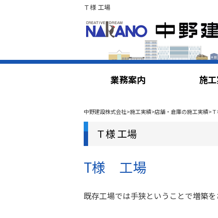
Ｔ様 工場
業務案内
施工
中野建設株式会社
>
施工実績
>
店舗・倉庫の施工実績
>
Ｔ
Ｔ様 工場
T様 工場
既存工場では手狭ということで増築を