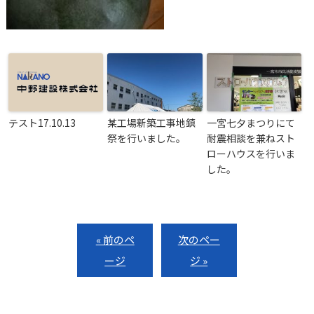
テスト17.10.13
某工場新築工事地鎮
一宮七夕まつりにて
祭を行いました。
耐震相談を兼ねスト
ローハウスを行いま
した。
« 前のペ
次のペー
ージ
ジ »