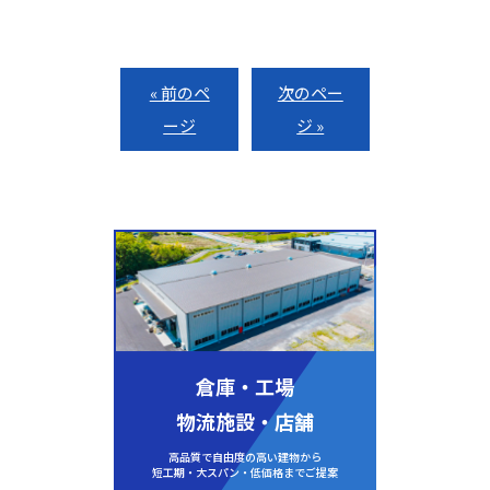
« 前のペ
次のペー
ージ
ジ »
倉庫・工場
物流施設・店舗
高品質で自由度の高い建物から
短工期・大スパン・低価格までご提案