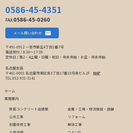
0586-45-4351
0586-45-0260
FAX.
メール問い合わせ
〒491-0912 一宮市新生4丁目1番7号
電話受付 / 8:30〜17:30
定休日 / 第2・4土曜・日曜・祝日・年末年始・お盆・年末年始
名古屋支店
〒461-0001 名古屋市東区泉3丁目17番10号泉ビル2F
MAP
TEL.052-931-3141
ホーム
業務案内
鉄筋コンクリート造建築
倉庫・工場・物流施設・店舗
公共工事
リフォーム
耐震改修工事
解体工事
土地活用
つよいD