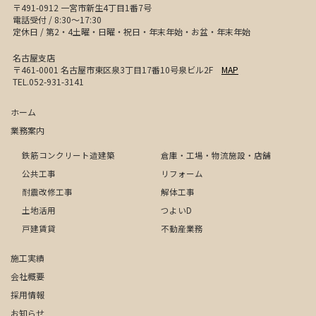
〒491-0912 一宮市新生4丁目1番7号
電話受付 / 8:30〜17:30
定休日 / 第2・4土曜・日曜・祝日・年末年始・お盆・年末年始
名古屋支店
〒461-0001 名古屋市東区泉3丁目17番10号泉ビル2F
MAP
TEL.052-931-3141
ホーム
業務案内
鉄筋コンクリート造建築
倉庫・工場・物流施設・店舗
公共工事
リフォーム
耐震改修工事
解体工事
土地活用
つよいD
戸建賃貸
不動産業務
施工実績
会社概要
採用情報
お知らせ