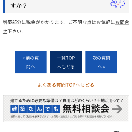
すか？
増築部分に税金がかかります。ご不明な点はお気軽に
お問合
せ
下さい。
« 前の質
一覧TOP
次の質問
問へ
へもどる
へ »
よくある質問TOPへもどる