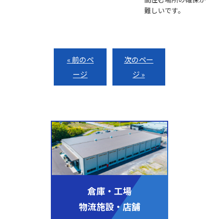
難しいです。
« 前のペ
次のペー
ージ
ジ »
倉庫・工場
物流施設・店舗