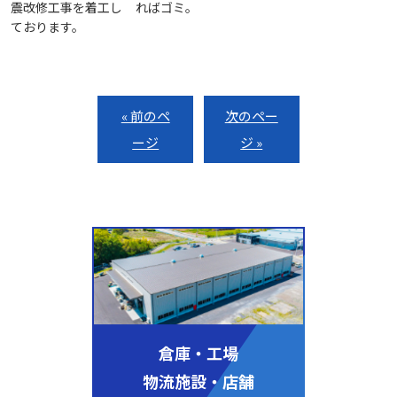
震改修工事を着工し
ればゴミ。
ております。
« 前のペ
次のペー
ージ
ジ »
倉庫・工場
物流施設・店舗