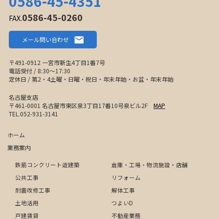
0586-45-4351
0586-45-0260
FAX.
メール問い合わせ
〒491-0912 一宮市新生4丁目1番7号
電話受付 / 8:30〜17:30
定休日 / 第2・4土曜・日曜・祝日・年末年始・お盆・年末年始
名古屋支店
〒461-0001 名古屋市東区泉3丁目17番10号泉ビル2F
MAP
TEL.052-931-3141
ホーム
業務案内
鉄筋コンクリート造建築
倉庫・工場・物流施設・店舗
公共工事
リフォーム
耐震改修工事
解体工事
土地活用
つよいD
戸建賃貸
不動産業務