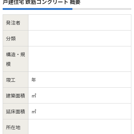
戸建住宅 鉄筋コンクリート 概要
発注者
分類
構造・規
模
竣工
年
建築面積
㎡
延床面積
㎡
所在地