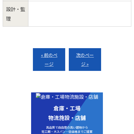
設計・監
理
« 前のペ
次のペー
ージ
ジ »
倉庫・工場
物流施設・店舗
高品質で自由度の高い建物から
短工期・大スパン・低価格までご提案