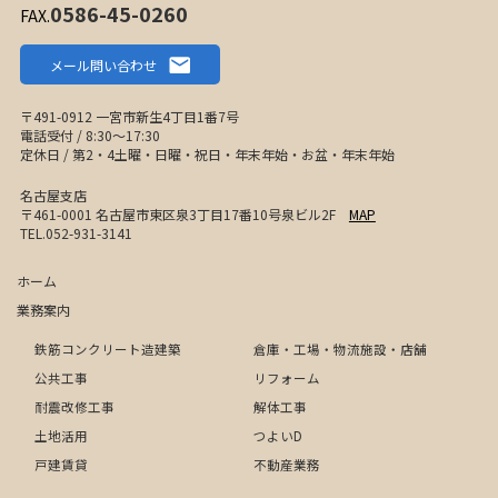
0586-45-0260
FAX.
メール問い合わせ
〒491-0912 一宮市新生4丁目1番7号
電話受付 / 8:30〜17:30
定休日 / 第2・4土曜・日曜・祝日・年末年始・お盆・年末年始
名古屋支店
〒461-0001 名古屋市東区泉3丁目17番10号泉ビル2F
MAP
TEL.052-931-3141
ホーム
業務案内
鉄筋コンクリート造建築
倉庫・工場・物流施設・店舗
公共工事
リフォーム
耐震改修工事
解体工事
土地活用
つよいD
戸建賃貸
不動産業務