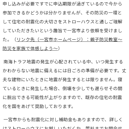
申し込みが必要ですでに申込期限が過ぎているので今から
参加できるかどうかは分かりませんが、その防災の一環と
して住宅の耐震化の大切さをストローハウスと通しご理解
していただきたいという趣旨で一宮市より依頼を受けまし
た。（
リンク先（一宮市ホームページ）：親子防災教室～
防災を家族で体感しよう～
）
南海トラフ地震の発生が心配されている中、いつ発生する
かわからない地震に備えるには日ごろの準備が必要です。丈
夫な建物にいたときに地震が発生するとは限りません。寝
ているときに発生した場合、倒壊を少しでも遅らせその間
に脱出できる可能性が上がりますので、既存の住宅の耐震
化を国をあげて奨励しております。
一宮市からも耐震化に対し補助金もありますので、詳しく
はストローハウスにお越しいただくか、弊社までお問合せ