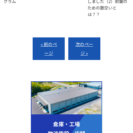
グラム
しました（2）耐震の
ための筋交いと
は？？
« 前のペ
次のペー
ージ
ジ »
倉庫・工場