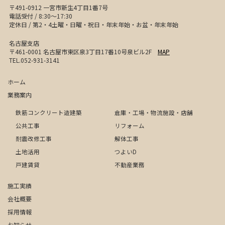
〒491-0912 一宮市新生4丁目1番7号
電話受付 / 8:30〜17:30
定休日 / 第2・4土曜・日曜・祝日・年末年始・お盆・年末年始
名古屋支店
〒461-0001 名古屋市東区泉3丁目17番10号泉ビル2F
MAP
TEL.052-931-3141
ホーム
業務案内
鉄筋コンクリート造建築
倉庫・工場・物流施設・店舗
公共工事
リフォーム
耐震改修工事
解体工事
土地活用
つよいD
戸建賃貸
不動産業務
施工実績
会社概要
採用情報
お知らせ