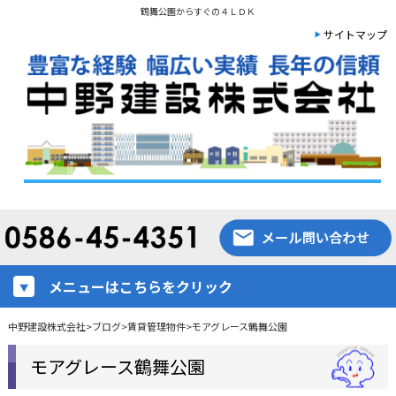
鶴舞公園からすぐの４ＬＤＫ
サイトマップ
メニューはこちらをクリック
中野建設株式会社
>
ブログ
>
賃貸管理物件
>
モアグレース鶴舞公園
モアグレース鶴舞公園