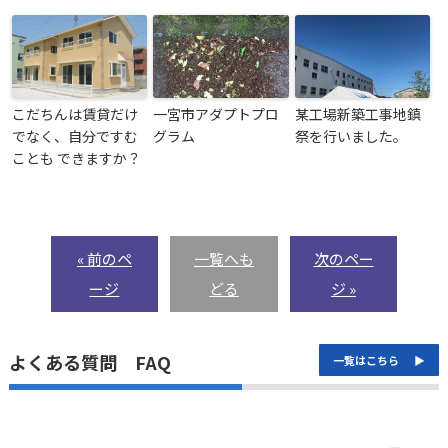
こだちんは賃貸だけ
一宮市アダプトプロ
某工場新築工事地鎮
でなく、自分ですむ
グラム
祭を行いました。
ことも できますか？
« 前のペ
一覧へも
次のペー
ージ
どる
ジ »
よくある質問 FAQ
一覧はこちら